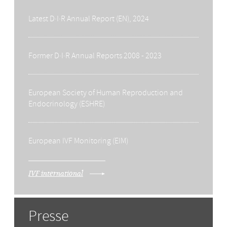
Latest D·I·R Annual Report (EN), 2024
Former D·I·R Annual Reports 2008 - 2023
European Society of Human Reproduction and
Endocrinology (ESHRE)
European IVF Monitoring (EIM)
IVF international
Presse