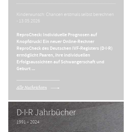
Kinderwunsch: Chancen erstmals selbst berechnen
- 13.05.2026
ReproCheck: Individuelle Prognosen auf
Knopfdruck! Ein neuer Online-Rechner
ReproCheck des Deutschen
IVF
-Registers (D·I·R)
ermöglicht Paaren, ihre individuellen
Erfolgsaussichten auf Schwangerschaft und
Geburt ...
Alle Nachrichten
D·I·R Jahrbücher
1991 – 2024