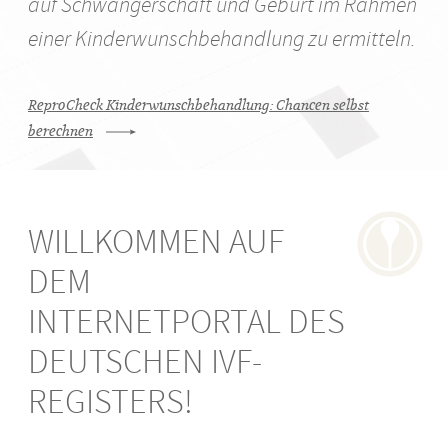
auf Schwangerschaft und Geburt im Rahmen
einer Kinderwunschbehandlung zu ermitteln.
Impressum
Termine
ReproCheck Kinderwunschbehandlung: Chancen selbst
berechnen
Datenschutz
Presse
International
Patienten
WILLKOMMEN AUF
DEM
FAQ
INTERNETPORTAL DES
DEUTSCHEN IVF-
Partner
REGISTERS!
Literatur