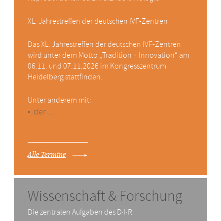
XL. Jahrestreffen der deutschen IVF-Zentren
Das XL. Jahrestreffen der deutschen
IVF
-Zentren
wird unter dem Motto „Tradition + Innovation“ am
06.11. und 07.11.2026 im Kongresszentrum
Heidelberg stattfinden.
Unter anderem mit:
der ...
Alle Termine
Wissenschaft & Forschung
Die zentralen Aufgaben des D·I·R