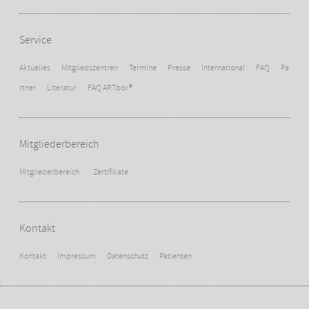
Service
Aktuelles
Mitgliedszentren
Termine
Presse
International
FAQ
Pa
rtner
Literatur
FAQ ARTbox®
Mitgliederbereich
Mitgliederbereich
Zertifikate
Kontakt
Kontakt
Impressum
Datenschutz
Patienten