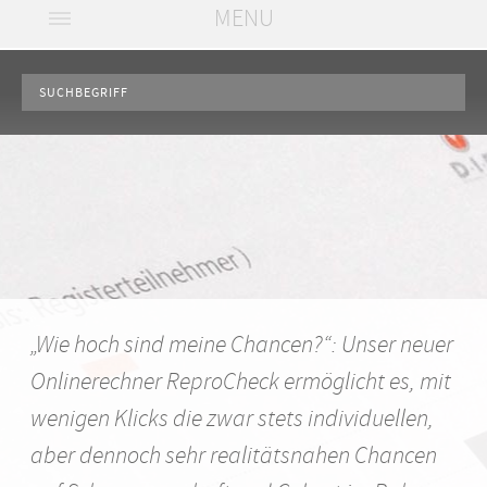
MENU
Mitgliederbereich
Deutsches IVF-Register e.V. (D·I·R)®
Vorstand & Kuratorium
Jahrbücher
Aktuelles Jahrbuch
Geschichte
Service
„Wie hoch sind meine Chancen?“: Unser neuer
Onlinerechner ReproCheck ermöglicht es, mit
Jahrbuch Archiv
Aufgaben
Aktuelles
Kontakt
wenigen Klicks die zwar stets individuellen,
aber dennoch sehr realitätsnahen Chancen
Mitgliedszentren
Patienten
Satzung
Kontakt