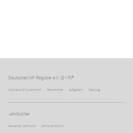
Deutsches IVF-Register e.V. (D·I·R)®
Vorstand & Kuratorium
Geschichte
Aufgaben
Satzung
Jahrbücher
Aktuelles Jahrbuch
Jahrbuch Archiv