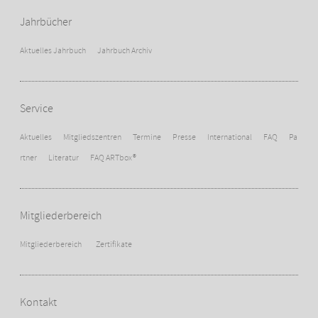
Jahrbücher
Aktuelles Jahrbuch
Jahrbuch Archiv
Service
Aktuelles
Mitgliedszentren
Termine
Presse
International
FAQ
Pa
rtner
Literatur
FAQ ARTbox®
Mitgliederbereich
Mitgliederbereich
Zertifikate
Kontakt