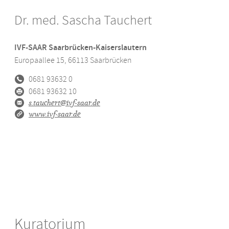
Dr. med. Sascha Tauchert
IVF-SAAR Saarbrücken-Kaiserslautern
Europaallee 15
,
66113
Saarbrücken
0681 93632 0
0681 93632 10
s.tauchert@ivf-saar.de
www.ivf-saar.de
Kuratorium