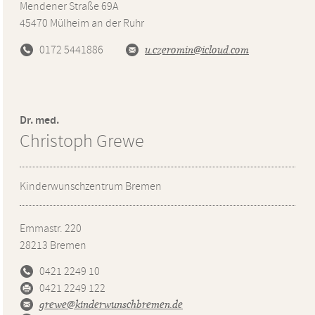
Mendener Straße 69A
45470
Mülheim an der Ruhr
0172 5441886‬
u.czeromin@icloud.com
Dr. med.
Christoph Grewe
Kinderwunschzentrum Bremen
Emmastr. 220
28213
Bremen
0421 2249 10
0421 2249 122
grewe@kinderwunschbremen.de