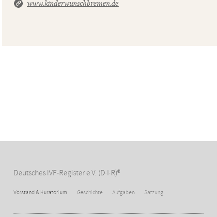
www.kinderwunschbremen.de
Deutsches IVF-Register e.V. (D·I·R)®
Vorstand & Kuratorium
Geschichte
Aufgaben
Satzung