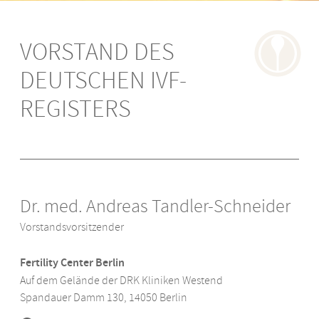
VORSTAND DES
Impressum
Termine
DEUTSCHEN IVF-
Datenschutz
Presse
REGISTERS
International
Patienten
FAQ
Dr. med. Andreas Tandler-Schneider
Vorstandsvorsitzender
Partner
Fertility Center Berlin
Auf dem Gelände der DRK Kliniken Westend
Spandauer Damm 130
,
14050
Berlin
Literatur