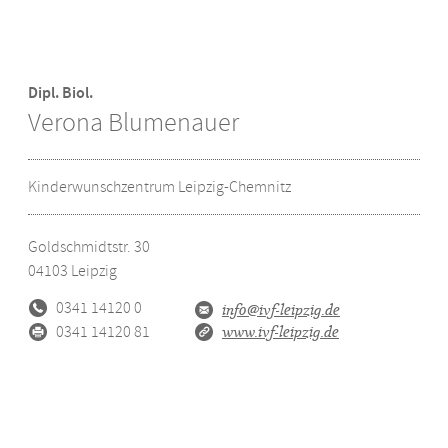
Dipl. Biol.
Verona Blumenauer
Kinderwunschzentrum Leipzig-Chemnitz
Goldschmidtstr. 30
04103
Leipzig
0341 14120 0
info@ivf-leipzig.de
0341 14120 81
www.ivf-leipzig.de