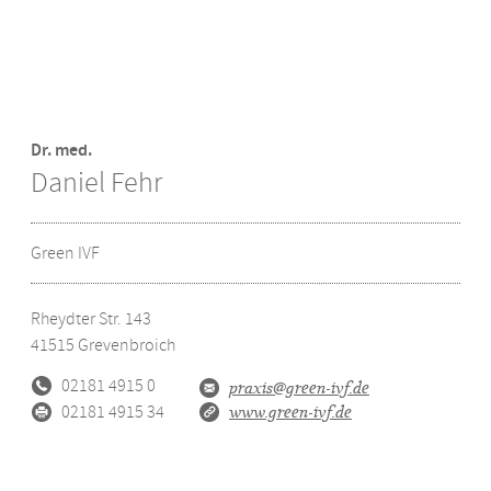
Dr. med.
Daniel Fehr
Green IVF
Rheydter Str. 143
41515
Grevenbroich
02181 4915 0
praxis@green-ivf.de
02181 4915 34
www.green-ivf.de