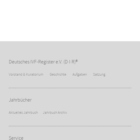
Deutsches IVF-Register e.V. (D·I·R)®
Vorstand & Kuratorium
Geschichte
Aufgaben
Satzung
Jahrbücher
Aktuelles Jahrbuch
Jahrbuch Archiv
Service