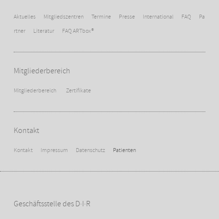
Aktuelles
Mitgliedszentren
Termine
Presse
International
FAQ
Pa
rtner
Literatur
FAQ ARTbox®
Mitgliederbereich
Mitgliederbereich
Zertifikate
Kontakt
Kontakt
Impressum
Datenschutz
Patienten
Geschäftsstelle des D·I·R