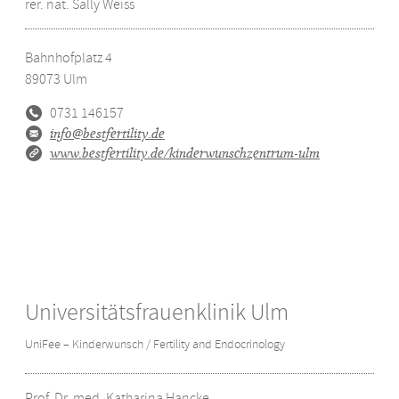
rer. nat. Sally Weiss
Bahnhofplatz 4
89073
Ulm
0731 146157
info@bestfertility.de
www.bestfertility.de/kinderwunschzentrum-ulm
Universitätsfrauenklinik Ulm
UniFee – Kinderwunsch / Fertility and Endocrinology
Prof. Dr. med. Katharina Hancke