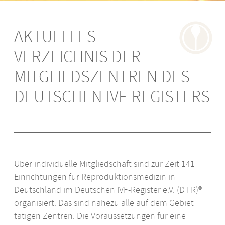
AKTUELLES
Impressum
Termine
VERZEICHNIS DER
Datenschutz
Presse
MITGLIEDSZENTREN DES
DEUTSCHEN IVF-REGISTERS
International
Patienten
FAQ
Über individuelle Mitgliedschaft sind zur Zeit 141
Einrichtungen für Reproduktionsmedizin in
Partner
Deutschland im Deutschen
IVF
-Register e.V. (D·I·R)®
organisiert. Das sind nahezu alle auf dem Gebiet
Literatur
tätigen Zentren. Die Voraussetzungen für eine