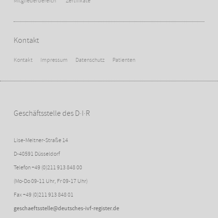
Mitgliederbereich
Zertifikate
Kontakt
Kontakt
Impressum
Datenschutz
Patienten
Geschäftsstelle des D·I·R
Lise-Meitner-Straße 14
D-40591 Düsseldorf
Telefon +49 (0)211 913 848 00
(Mo-Do 09-11 Uhr, Fr 09-17 Uhr)
Fax +49 (0)211 913 848 01
geschaeftsstelle@deutsches-ivf-register.de