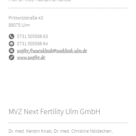
Prittwitzstraße 43
89075
Ulm
0731 500586 63
0731 500586 64
unifee.frauenklinik@uniklinik-ulm.de
www.unifee.de
MVZ Next Fertility Ulm GmbH
Dr. med. Kerstin Knab, Dr. med. Christine Nöldechen,