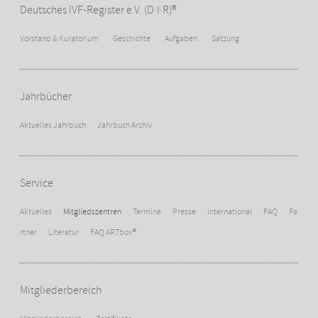
Deutsches IVF-Register e.V. (D·I·R)®
Vorstand & Kuratorium
Geschichte
Aufgaben
Satzung
Jahrbücher
Aktuelles Jahrbuch
Jahrbuch Archiv
Service
Aktuelles
Mitgliedszentren
Termine
Presse
International
FAQ
Pa
rtner
Literatur
FAQ ARTbox®
Mitgliederbereich